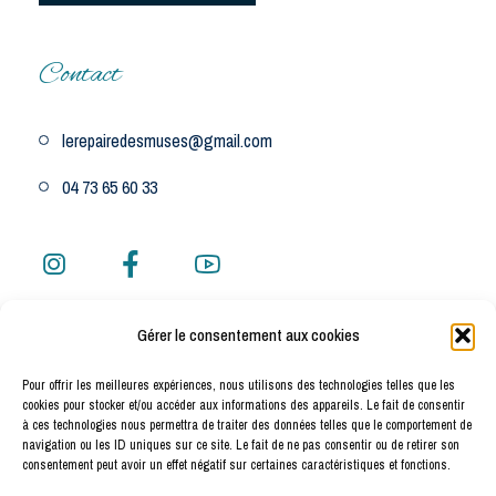
Contact
lerepairedesmuses@gmail.com
04 73 65 60 33
Gérer le consentement aux cookies
Adresse
Pour offrir les meilleures expériences, nous utilisons des technologies telles que les
cookies pour stocker et/ou accéder aux informations des appareils. Le fait de consentir
12 rue de Bellevue 63210 Saint Pierre Roche Auvergne
à ces technologies nous permettra de traiter des données telles que le comportement de
navigation ou les ID uniques sur ce site. Le fait de ne pas consentir ou de retirer son
consentement peut avoir un effet négatif sur certaines caractéristiques et fonctions.
Voir sur la carte