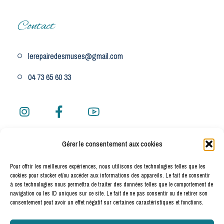
Contact
lerepairedesmuses@gmail.com
04 73 65 60 33
Gérer le consentement aux cookies
Adresse
Pour offrir les meilleures expériences, nous utilisons des technologies telles que les
cookies pour stocker et/ou accéder aux informations des appareils. Le fait de consentir
12 rue de Bellevue 63210 Saint Pierre Roche Auvergne
à ces technologies nous permettra de traiter des données telles que le comportement de
navigation ou les ID uniques sur ce site. Le fait de ne pas consentir ou de retirer son
consentement peut avoir un effet négatif sur certaines caractéristiques et fonctions.
Voir sur la carte